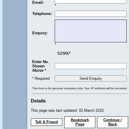
Email:
*
Telephone:
Enquiry:
*
Enter No.
Shown
Above *
* Required
This form is for genuine enquiries only. Your IP address will be recorded
Details
This page was last updated: 02 March 2015
Bookmark
Continue /
Tell A Friend
Page
Back