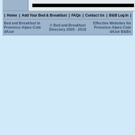
|
Home
|
Add Your Bed & Breakfast
|
FAQs
|
Contact Us
|
B&B Log In
|
Bed and Breakfast in
Effective Websites for
© Bed and Breakfast
Provence-Alpes-Cote
Provence-Alpes-Cote
Directory 2005 - 2018
dAzur
dAzur B&Bs