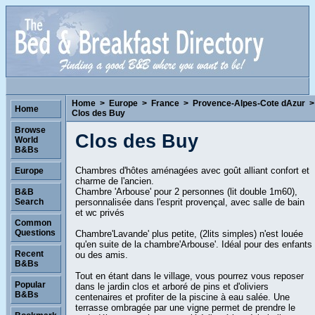
Home
>
Europe
>
France
>
Provence-Alpes-Cote dAzur
>
Home
Clos des Buy
Browse
Clos des Buy
World
B&Bs
Chambres d'hôtes aménagées avec goût alliant confort et
Europe
charme de l'ancien.
Chambre 'Arbouse' pour 2 personnes (lit double 1m60),
B&B
personnalisée dans l'esprit provençal, avec salle de bain
Search
et wc privés
Common
Questions
Chambre'Lavande' plus petite, (2lits simples) n'est louée
qu'en suite de la chambre'Arbouse'. Idéal pour des enfants
Recent
ou des amis.
B&Bs
Tout en étant dans le village, vous pourrez vous reposer
Popular
dans le jardin clos et arboré de pins et d'oliviers
B&Bs
centenaires et profiter de la piscine à eau salée. Une
terrasse ombragée par une vigne permet de prendre le