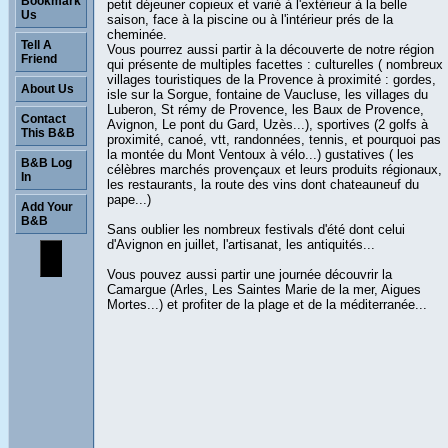
Bookmark
petit déjeuner copieux et varié à l'extérieur à la belle
Us
saison, face à la piscine ou à l'intérieur prés de la
cheminée.
Tell A
Vous pourrez aussi partir à la découverte de notre région
Friend
qui présente de multiples facettes : culturelles ( nombreux
villages touristiques de la Provence à proximité : gordes,
About Us
isle sur la Sorgue, fontaine de Vaucluse, les villages du
Luberon, St rémy de Provence, les Baux de Provence,
Contact
Avignon, Le pont du Gard, Uzès...), sportives (2 golfs à
This B&B
proximité, canoé, vtt, randonnées, tennis, et pourquoi pas
la montée du Mont Ventoux à vélo...) gustatives ( les
B&B Log
célèbres marchés provençaux et leurs produits régionaux,
In
les restaurants, la route des vins dont chateauneuf du
pape...)
Add Your
B&B
Sans oublier les nombreux festivals d'été dont celui
d'Avignon en juillet, l'artisanat, les antiquités...
Vous pouvez aussi partir une journée découvrir la
Camargue (Arles, Les Saintes Marie de la mer, Aigues
Mortes...) et profiter de la plage et de la méditerranée...